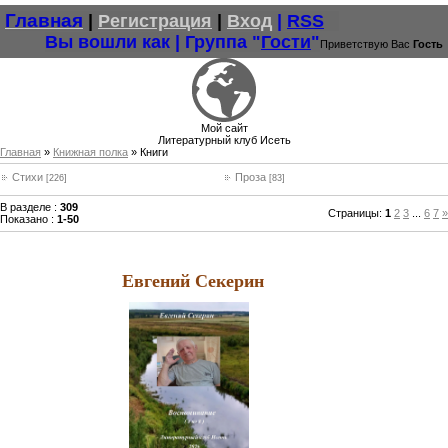
Главная
|
Регистрация
|
Вход
|
RSS
Вы вошли как
|
Группа
"
Гости
"
Приветствую Вас
Гость
Мой сайт
Литературный клуб Исеть
Главная
»
Книжная полка
» Книги
Стихи
Проза
[226]
[83]
В разделе
:
309
Страницы
:
1
2
3
...
6
7
»
Показано
:
1-50
Евгений Секерин