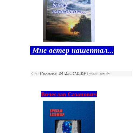
Мне ветер нашептал...
М
Стихи
|
Просмотров:
106
|
Дата:
27.11.2024
|
Комментарии (0)
Вячеслав Сазанович