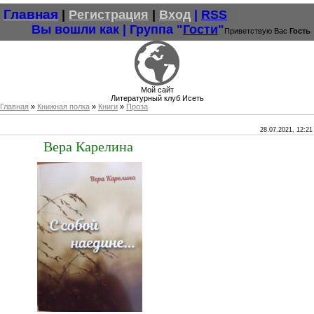
Главная
|
Регистрация
|
Вход
|
RSS
Вы вошли как
|
Группа
"
Гости
"
Приветствую Вас
Гость
Мой сайт
Литературный клуб Исеть
Главная
»
Книжная полка
»
Книги
»
Проза
28.07.2021, 12:21
Вера Карелина