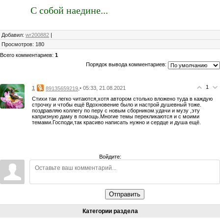
С собой наедине...
Добавил
:
wr200882
|
Просмотров
:
180
Всего комментариев
:
1
Порядок вывода комментариев:
1
1
• 05:33, 21.08.2021
89135659219
Стихи так легко читаются,хотя автором столько вложено туда в каждую
строчку и чтобы ещё Вдохновение было и настрой душевный тоже.
поздравляю коллегу по перу с новым сборником.удачи и музу ,эту
капризную даму в помощь.Многие темы перекликаются и с моими
темами.Господи,так красиво написать нужно и сердце и душа ещё.
Войдите:
Отправить
Категории раздела