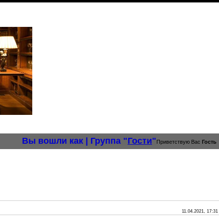
Вы вошли как
|
Группа
"
Гости
"
Приветствую Вас
Гость
11.04.2021, 17:31